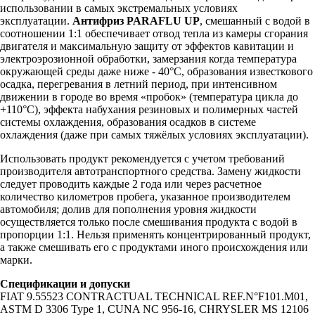
использовании в самых экстремальных условиях
эксплуатации.
Антифриз PARAFLU UP
, смешанный с водой в
соотношении 1:1 обеспечивает отвод тепла из камеры сгорания
двигателя и максимальную защиту от эффектов кавитации и
электроэрозионной обработки, замерзания когда температура
окружающей среды даже ниже - 40°С, образования известкового
осадка, перегревания в летний период, при интенсивном
движении в городе во время «пробок» (температура цикла до
+110°С), эффекта набухания резиновых и полимерных частей
системы охлаждения, образования осадков в системе
охлаждения (даже при самых тяжёлых условиях эксплуатации).
Использовать продукт рекомендуется с учетом требований
производителя автотранспортного средства. Замену жидкости
следует проводить каждые 2 года или через расчетное
количество километров пробега, указанное производителем
автомобиля; долив для пополнения уровня жидкости
осуществляется только после смешивания продукта с водой в
пропорции 1:1. Нельзя применять концентрированный продукт,
а также смешивать его с продуктами иного происхождения или
марки.
Спецификации и допуски
FIAT 9.55523 CONTRACTUAL TECHNICAL REF.N°F101.M01,
ASTM D 3306 Type 1, CUNA NC 956-16, CHRYSLER MS 12106