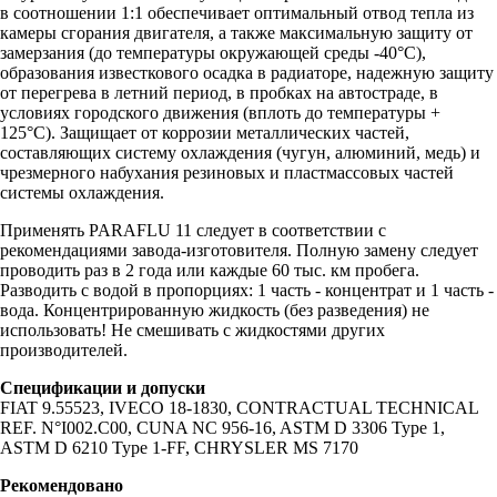
в соотношении 1:1 обеспечивает оптимальный отвод тепла из
камеры сгорания двигателя, а также максимальную защиту от
замерзания (до температуры окружающей среды -40°С),
образования известкового осадка в радиаторе, надежную защиту
от перегрева в летний период, в пробках на автостраде, в
условиях городского движения (вплоть до температуры +
125°С). Защищает от коррозии металлических частей,
составляющих систему охлаждения (чугун, алюминий, медь) и
чрезмерного набухания резиновых и пластмассовых частей
системы охлаждения.
Применять PARAFLU 11 следует в соответствии с
рекомендациями завода-изготовителя. Полную замену следует
проводить раз в 2 года или каждые 60 тыс. км пробега.
Разводить с водой в пропорциях: 1 часть - концентрат и 1 часть -
вода. Концентрированную жидкость (без разведения) не
использовать! Не смешивать с жидкостями других
производителей.
Спецификации и допуски
FIAT 9.55523, IVECO 18-1830, CONTRACTUAL TECHNICAL
REF. N°I002.C00, CUNA NC 956-16, ASTM D 3306 Type 1,
ASTM D 6210 Type 1-FF, CHRYSLER MS 7170
Рекомендовано