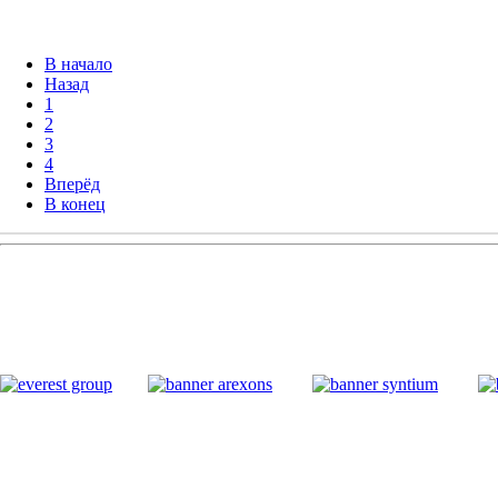
В начало
Назад
1
2
3
4
Вперёд
В конец